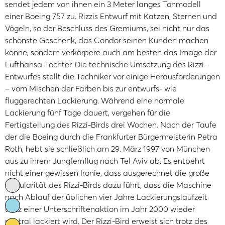
sendet jedem von ihnen ein 3 Meter langes Tonmodell
einer Boeing 757 zu. Rizzis Entwurf mit Katzen, Sternen und
Vögeln, so der Beschluss des Gremiums, sei nicht nur das
schönste Geschenk, das Condor seinen Kunden machen
könne, sondern verkörpere auch am besten das Image der
Lufthansa-Tochter. Die technische Umsetzung des Rizzi-
Entwurfes stellt die Techniker vor einige Herausforderungen
– vom Mischen der Farben bis zur entwurfs- wie
fluggerechten Lackierung. Während eine normale
Lackierung fünf Tage dauert, vergehen für die
Fertigstellung des Rizzi-Birds drei Wochen. Nach der Taufe
der die Boeing durch die Frankfurter Bürgermeisterin Petra
Roth, hebt sie schließlich am 29. März 1997 von München
aus zu ihrem Jungfernflug nach Tel Aviv ab. Es entbehrt
nicht einer gewissen Ironie, dass ausgerechnet die große
Popularität des Rizzi-Birds dazu führt, dass die Maschine
nach Ablauf der üblichen vier Jahre Lackierungslaufzeit
trotz einer Unterschriftenaktion im Jahr 2000 wieder
neutral lackiert wird. Der Rizzi-Bird erweist sich trotz des