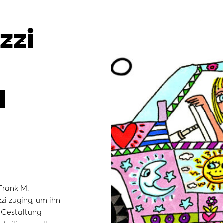
zzi
d
Frank M.
zi zuging, um ihn
r Gestaltung