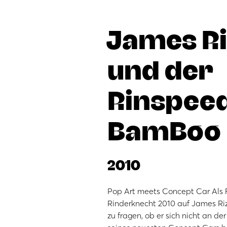
James Ri
und der
Rinspee
BamBoo
2010
Pop Art meets Concept Car Als 
Rinderknecht 2010 auf James Riz
zu fragen, ob er sich nicht an de