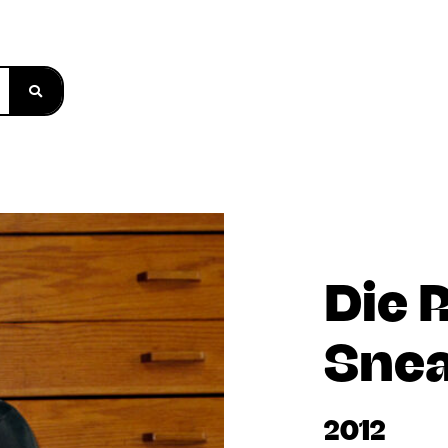
Die R
Sne
2012