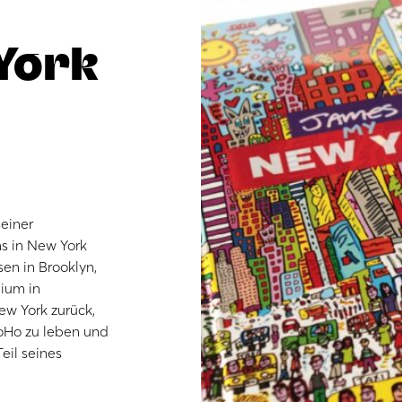
York
einer
ns in New York
en in Brooklyn,
ium in
ew York zurück,
SoHo zu leben und
eil seines