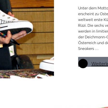
Unter dem Motto „I
erscheint zu Ost
weltweit erste K
Rizzi. Die sechs
werden in limitie
der Deichmann-G
Österreich und de
Sneakers …
Weiterl