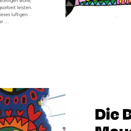
teiligen wolle,
sarbeit leisten.
ieses luftigen
ar …
Die 
Mau