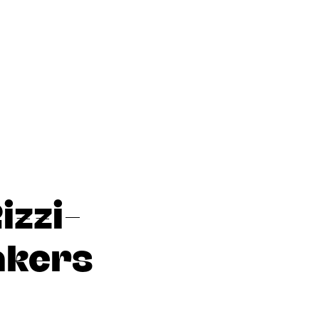
izzi-
akers