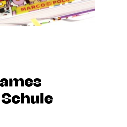
James
i Schule