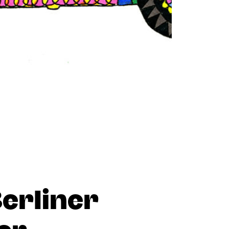
Berliner
er