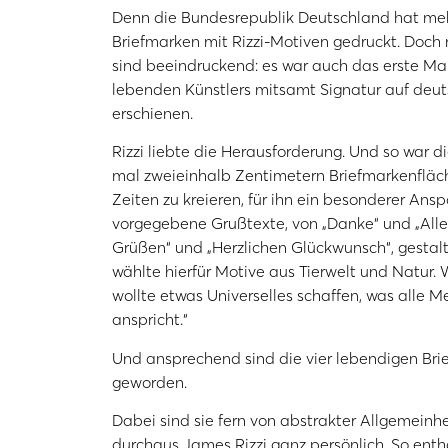
Denn die Bundesrepublik Deutschland hat mehr
Briefmarken mit Rizzi-Motiven gedruckt. Doch 
sind beeindruckend: es war auch das erste Mal
lebenden Künstlers mitsamt Signatur auf deu
erschienen.
Rizzi liebte die Herausforderung. Und so war di
mal zweieinhalb Zentimetern Briefmarkenfläche 
Zeiten zu kreieren, für ihn ein besonderer Ansp
vorgegebene Grußtexte, von „Danke“ und „Alles
Grüßen“ und „Herzlichen Glückwunsch“, gestalt
wählte hierfür Motive aus Tierwelt und Natur.
wollte etwas Universelles schaffen, was alle
anspricht.“
Und ansprechend sind die vier lebendigen Bri
geworden.
Dabei sind sie fern von abstrakter Allgemeinhei
durchaus James Rizzi ganz persönlich. So ent