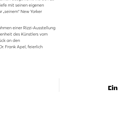
iefe mit seinen eigenen
r „seinem“ New Yorker
hmen einer Rizzi-Ausstellung
enheit des Künstlers vom
ück an den
. Frank Apel, feierlich
Ein