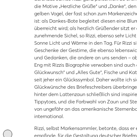
die Motive „Herzliche Grüße“ und „Danke“, den 
gelben Vogel, der fast schon zum Markenzeic
ist: als Dankes-Bote begleitet diesen eine Blu
überreicht wird; als herzlich Grüßender sitzt 
zunehmende Sichel, so Rizzi, ebenso sehr Licht
Sonne Licht und Wärme in den Tag. Für Rizzi 
Geschenke der Gestirne, die ebenso lebenswic
und Gedanken, die andere an uns senden – ob p
Eng mit Rizzis Biographie verwoben sind auch 
Glückwunsch“ und „Alles Gute“, Fische und Kat
seit jeher ein Glückssymbol. Daher wollte ich 
Glückwünsche des Briefeschreibers überbringen
hinter dem Lattenzaun schließlich sind inspirie
Tippytoes, und die Farbwahl von Zaun und Ste
von ungefähr an das amerikanische Sternenb
international.
Rizzi, selbst Markensammler, betonte, dass er
empfinde, für die Gestaltung deutscher Brief