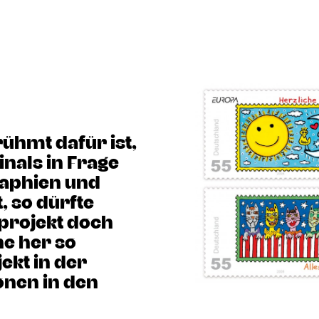
ühmt dafür ist,
inals in Frage
graphien und
, so dürfte
projekt doch
he her so
ekt in der
onen in den