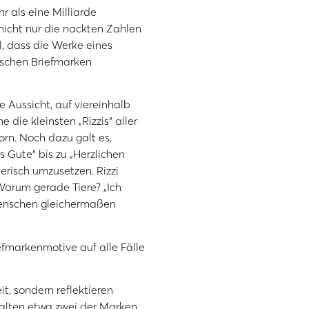
 als eine Milliarde
nicht nur die nackten Zahlen
, dass die Werke eines
tschen Briefmarken
e Aussicht, auf viereinhalb
die kleinsten „Rizzis“ aller
orn. Noch dazu galt es,
 Gute“ bis zu „Herzlichen
erisch umzusetzen. Rizzi
 Warum gerade Tiere? „Ich
 Menschen gleichermaßen
efmarkenmotive auf alle Fälle
t, sondern reflektieren
halten etwa zwei der Marken,