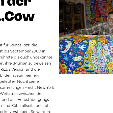
n der
 „Cow
t für James Rizzi die
st bis September 2000 in
erühmte als auch unbekannte
en, ihre „Muhse“ zu beweisen
izzis Version sind die
 bilden zusammen ein
r belebten Nachtszene,
nsammlungen – echt New York
 Wettstreit zwischen den
ährend des Herbstübergangs
sind Kühe allseits beliebt.
ecke versteigert. So wurden,