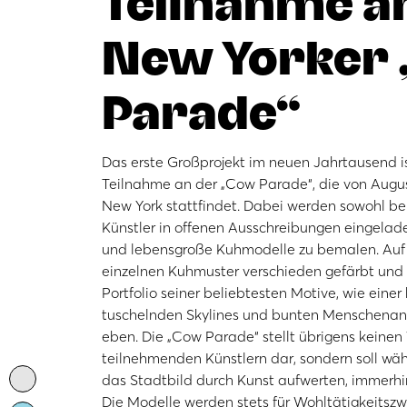
Teilnahme a
New Yorker
Parade“
Das erste Großprojekt im neuen Jahrtausend is
Teilnahme an der „Cow Parade“, die von Augu
New York stattfindet. Dabei werden sowohl b
Künstler in offenen Ausschreibungen eingelad
und lebensgroße Kuhmodelle zu bemalen. Auf R
einzelnen Kuhmuster verschieden gefärbt und
Portfolio seiner beliebtesten Motive, wie eine
tuschelnden Skylines und bunten Menschena
eben. Die „Cow Parade“ stellt übrigens keinen
teilnehmenden Künstlern dar, sondern soll w
das Stadtbild durch Kunst aufwerten, immerhin 
Die Modelle werden stets für Wohltätigkeitszw