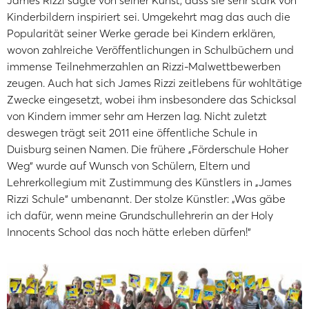
James Rizzi sagte von seiner Kunst, dass sie sehr stark von
Kinderbildern inspiriert sei. Umgekehrt mag das auch die
Popularität seiner Werke gerade bei Kindern erklären,
wovon zahlreiche Veröffentlichungen in Schulbüchern und
immense Teilnehmerzahlen an Rizzi-Malwettbewerben
zeugen. Auch hat sich James Rizzi zeitlebens für wohltätige
Zwecke eingesetzt, wobei ihm insbesondere das Schicksal
von Kindern immer sehr am Herzen lag. Nicht zuletzt
deswegen trägt seit 2011 eine öffentliche Schule in
Duisburg seinen Namen. Die frühere „Förderschule Hoher
Weg“ wurde auf Wunsch von Schülern, Eltern und
Lehrerkollegium mit Zustimmung des Künstlers in „James
Rizzi Schule“ umbenannt. Der stolze Künstler: „Was gäbe
ich dafür, wenn meine Grundschullehrerin an der Holy
Innocents School das noch hätte erleben dürfen!“