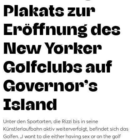
Plakats zur
Eröffnung des
New Yorker
Golfclubs auf
Governor’s
Island
Unter den Sportarten, die Rizzi bis in seine
Künstlerlaufbahn aktiv weiterverfolgt, befindet sich das
Golfen. „I want to die either having sex or on the golf