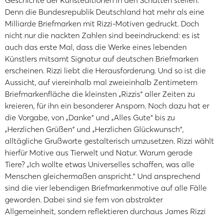
Geschichte der Kunsteditionen in den Schatten stellen.
Denn die Bundesrepublik Deutschland hat mehr als eine
Milliarde Briefmarken mit Rizzi-Motiven gedruckt. Doch
nicht nur die nackten Zahlen sind beeindruckend: es ist
auch das erste Mal, dass die Werke eines lebenden
Künstlers mitsamt Signatur auf deutschen Briefmarken
erscheinen. Rizzi liebt die Herausforderung. Und so ist die
Aussicht, auf viereinhalb mal zweieinhalb Zentimetern
Briefmarkenfläche die kleinsten „Rizzis“ aller Zeiten zu
kreieren, für ihn ein besonderer Ansporn. Noch dazu hat er
die Vorgabe, von „Danke“ und „Alles Gute“ bis zu
„Herzlichen Grüßen“ und „Herzlichen Glückwunsch“,
alltägliche Grußworte gestalterisch umzusetzen. Rizzi wählt
hierfür Motive aus Tierwelt und Natur. Warum gerade
Tiere? „Ich wollte etwas Universelles schaffen, was alle
Menschen gleichermaßen anspricht.“ Und ansprechend
sind die vier lebendigen Briefmarkenmotive auf alle Fälle
geworden. Dabei sind sie fern von abstrakter
Allgemeinheit, sondern reflektieren durchaus James Rizzi