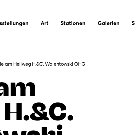
sstellungen
Art
Stationen
Galerien
S
ie am Hellweg H.&C. Walentowski OHG
 am
 H.&C.
owski