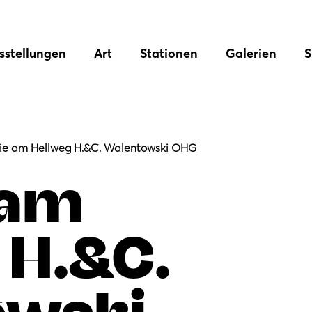
sstellungen
Art
Stationen
Galerien
S
ie am Hellweg H.&C. Walentowski OHG
 am
 H.&C.
owski