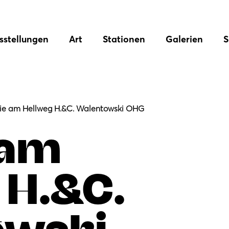
sstellungen
Art
Stationen
Galerien
S
ie am Hellweg H.&C. Walentowski OHG
 am
 H.&C.
owski