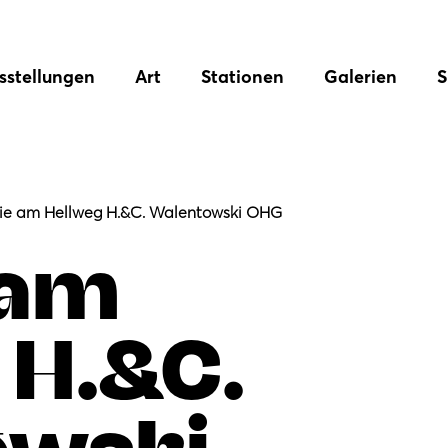
sstellungen
Art
Stationen
Galerien
S
ie am Hellweg H.&C. Walentowski OHG
 am
 H.&C.
owski