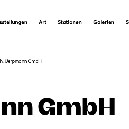
sstellungen
Art
Stationen
Galerien
S
th. Uerpmann GmbH
nn GmbH