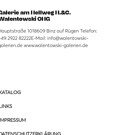
Galerie am Hellweg H.&C.
Walentowski OHG
Hauptstraße 1018609 Binz auf Rügen Telefon:
+49 2922 82222E-Mail: info@walentowski-
galerien.de www.walentowski-galerien.de
KATALOG
LINKS
IMPRESSUM
DATENSCHUTZERKLÄRUNG