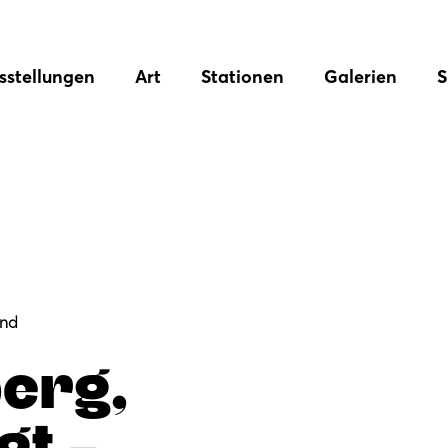
sstellungen
Art
Stationen
Galerien
S
and
erg,
gt –