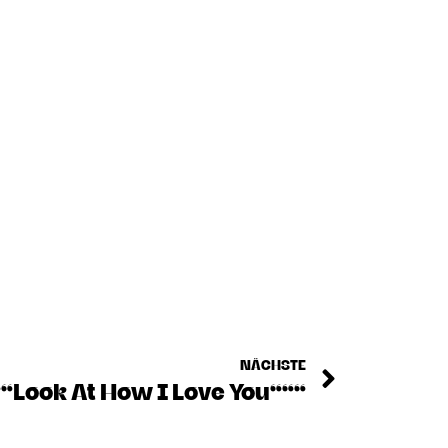
NÄCHSTE
““Look At How I Love You“““