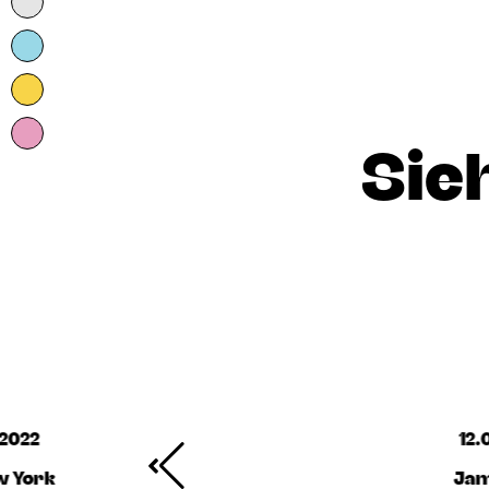
Sie
.2022
12.
w York
Jam