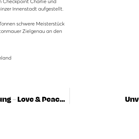
 Checkpoint Charlie und
inzer Innenstadt aufgestellt.
 Tonnen schwere Meisterstück
 Betonmauer Zielgenau an den
chland
James Rizzi Kunstausstellung – Love & Peace für Bocholt
Unv