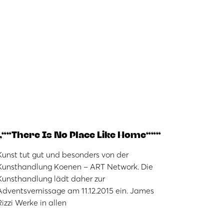
„““There Is No Place Like Home“““
Kunst tut gut und besonders von der
Kunsthandlung Koenen – ART Network. Die
Kunsthandlung lädt daher zur
Adventsvernissage am 11.12.2015 ein. James
Rizzi Werke in allen